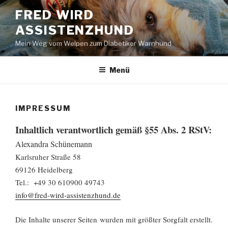
Zum
FRED WIRD
Inhalt
ASSISTENZHUND
springen
Mein Weg vom Welpen zum Diabetiker Warnhund
Menü
IMPRESSUM
Inhaltlich verantwortlich gemäß §55 Abs. 2 RStV:
Alexandra Schünemann
Karlsruher Straße 58
69126 Heidelberg
Tel.: +49 30 610900 49743
info@fred-wird-assistenzhund.de
Die Inhalte unserer Seiten wurden mit größter Sorgfalt erstellt.