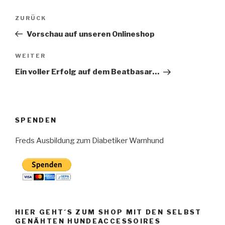
Beitragsnavigation
Vorheriger
ZURÜCK
Beitrag
Vorschau auf unseren Onlineshop
Nächster
WEITER
Beitrag
Ein voller Erfolg auf dem Beatbasar…
SPENDEN
Freds Ausbildung zum Diabetiker Warnhund
HIER GEHT´S ZUM SHOP MIT DEN SELBST
GENÄHTEN HUNDEACCESSOIRES