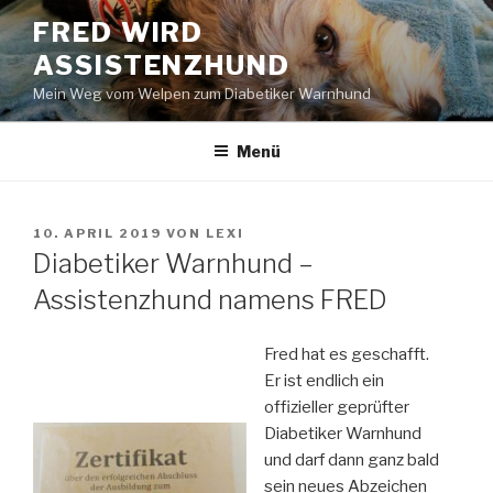
Zum
FRED WIRD
Inhalt
ASSISTENZHUND
springen
Mein Weg vom Welpen zum Diabetiker Warnhund
Menü
VERÖFFENTLICHT
10. APRIL 2019
VON
LEXI
AM
Diabetiker Warnhund –
Assistenzhund namens FRED
Fred hat es geschafft.
Er ist endlich ein
offizieller geprüfter
Diabetiker Warnhund
und darf dann ganz bald
sein neues Abzeichen