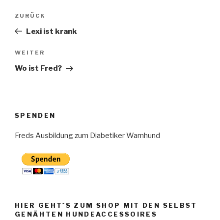
Beitragsnavigation
Vorheriger
ZURÜCK
Beitrag
Lexi ist krank
Nächster
WEITER
Beitrag
Wo ist Fred?
SPENDEN
Freds Ausbildung zum Diabetiker Warnhund
HIER GEHT´S ZUM SHOP MIT DEN SELBST
GENÄHTEN HUNDEACCESSOIRES