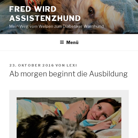
Zum
FRED WIRD
Inhalt
ASSISTENZHUND
springen
Mein Weg vom Welpen zum Diabetiker Warnhund
Menü
VERÖFFENTLICHT
23. OKTOBER 2016
VON
LEXI
AM
Ab morgen beginnt die Ausbildung