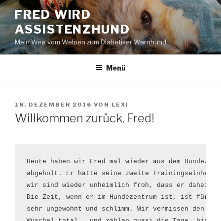
Zum
FRED WIRD
Inhalt
ASSISTENZHUND
springen
Mein Weg vom Welpen zum Diabetiker Warnhund
Menü
VERÖFFENTLICHT
18. DEZEMBER 2016
VON
LEXI
AM
Willkommen zurück, Fred!
Heute haben wir Fred mal wieder aus dem Hundezentr
abgeholt. Er hatte seine zweite Trainingseinheit u
wir sind wieder unheimlich froh, dass er daheim is
Die Zeit, wenn er im Hundezentrum ist, ist für uns
sehr ungewohnt und schlimm. Wir vermissen den klei
Wuschel total...und zählen quasi die Tage, bis er 