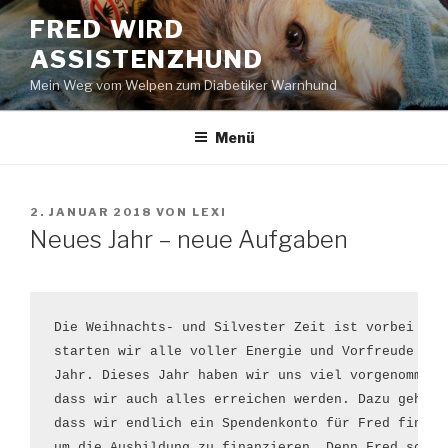
Zum
FRED WIRD
Inhalt
ASSISTENZHUND
springen
Mein Weg vom Welpen zum Diabetiker Warnhund
Menü
VERÖFFENTLICHT
2. JANUAR 2018
VON
LEXI
AM
Neues Jahr – neue Aufgaben
Die Weihnachts- und Silvester Zeit ist vorbei und 
starten wir alle voller Energie und Vorfreude ins 
Jahr. Dieses Jahr haben wir uns viel vorgenommen u
dass wir auch alles erreichen werden. Dazu gehört 
dass wir endlich ein Spendenkonto für Fred finden 
um die Ausbildung zu finanzieren. Denn Fred soll 
