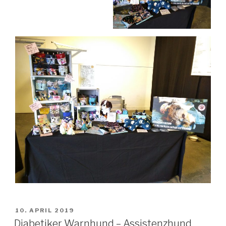
VERÖFFENTLICHT
10. APRIL 2019
AM
Diabetiker Warnhund – Assistenzhund