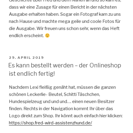
Geschichte über Fred und dem Nähen an und so kam es,
dass wir eine Zusage für einen Bericht in der nächsten
Ausgabe erhalten haben. Sogar ein Fotograf kam zu uns
nach Hause und machte mega geile und coole Fotos für
die Ausgabe. Wir freuen uns schon sehr, wenn das Heft
endlich erscheint.
VERÖFFENTLICHT
29. APRIL 2019
AM
Es kann bestellt werden – der Onlineshop
ist endlich fertig!
Nachdem Lexi fleißig genäht hat, müssen die ganzen
schönen Leckerlie- Beutel, Schitti Täschchen,
Hundespielzeug und und und…. einen neuen Besitzer
finden. Rechts in der Navigation kommt Ihr über das
Logo direkt zum Shop. Ihr könnt auch einfach hier klicken:
https://shop.fred-wird-assistenzhund.de/