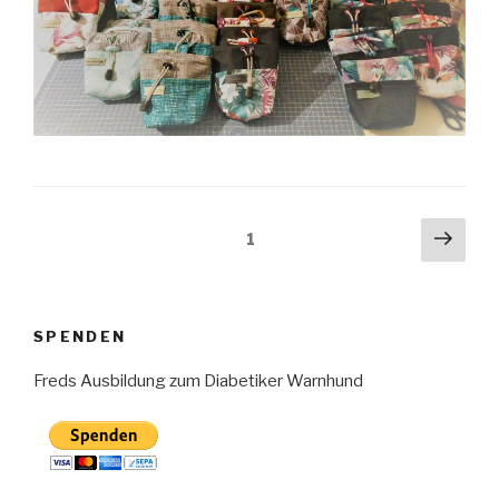
Seitennummerierung
Näch
Seite
1
Seit
der
Beiträge
SPENDEN
Freds Ausbildung zum Diabetiker Warnhund