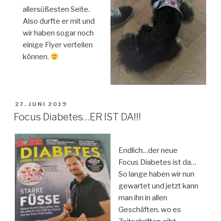
allersüßesten Seite.
Also durfte er mit und
wir haben sogar noch
einige Flyer verteilen
können.
VERÖFFENTLICHT
27. JUNI 2019
AM
Focus Diabetes…ER IST DA!!!
Endlich…der neue
Focus Diabetes ist da…
So lange haben wir nun
gewartet und jetzt kann
man ihn in allen
Geschäften, wo es