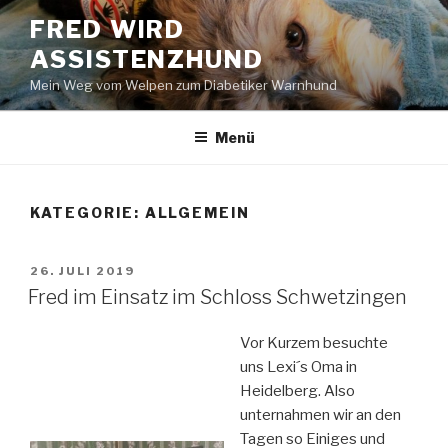
Zum
FRED WIRD
Inhalt
ASSISTENZHUND
springen
Mein Weg vom Welpen zum Diabetiker Warnhund
Menü
KATEGORIE:
ALLGEMEIN
VERÖFFENTLICHT
26. JULI 2019
AM
Fred im Einsatz im Schloss Schwetzingen
Vor Kurzem besuchte
uns Lexi´s Oma in
Heidelberg. Also
unternahmen wir an den
Tagen so Einiges und