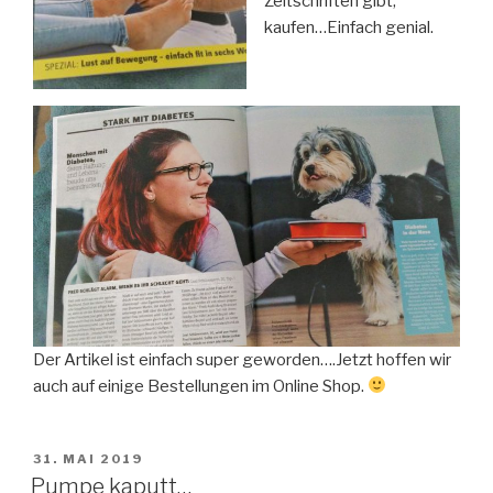
Zeitschriften gibt,
kaufen…Einfach genial.
Der Artikel ist einfach super geworden….Jetzt hoffen wir
auch auf einige Bestellungen im Online Shop.
VERÖFFENTLICHT
31. MAI 2019
AM
Pumpe kaputt…